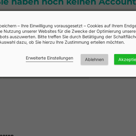
Sie haben noch keinen Account
Jetzt anmelden und direkt starten!
peichern – Ihre Einwilligung vorausgesetzt – Cookies auf Ihrem Endge
e Nutzung unserer Websites für die Zwecke der Optimierung unsere
ots auszuwerten. Bitte treffen Sie durch Betätigung der Schaltfläc
Auswahl dazu, ob Sie hierzu Ihre Zustimmung erteilen möchten.
Erweiterte Einstellungen
Ablehnen
Akzepti
Fortbildungspartner
umoren