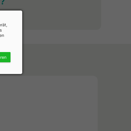
?
rät,
s
hen
eren