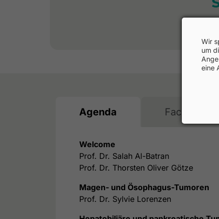
Wir s
um di
Angeb
eine 
Agenda
Faculty
Welcome
Prof. Dr. Salah Al-Batran
Prof. Dr. Thorsten Oliver Götze
Magen- und Ösophagus-Tumoren
Prof. Dr. Sylvie Lorenzen
Hepatobiliäre und pankreatische T